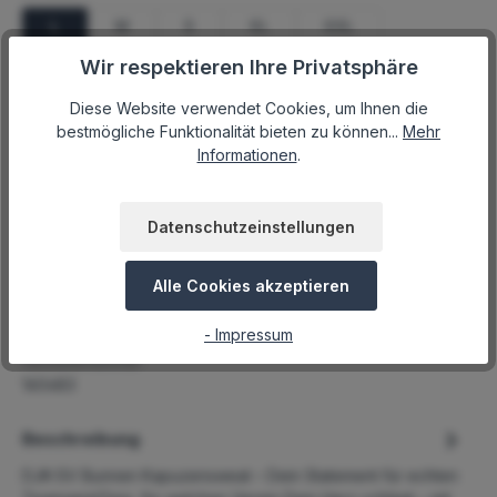
L
M
S
XL
XXL
Wir respektieren Ihre Privatsphäre
Produkt Anzahl: Gib den gewünschten Wert ein ode
Diese Website verwendet Cookies, um Ihnen die
bestmögliche Funktionalität bieten zu können...
Mehr
Informationen
.
In den Warenkorb
Datenschutzeinstellungen
Produktnummer:
SANSI10041.32
Lagerbestand:
Alle Cookies akzeptieren
20
Hersteller:
- Impressum
SANSI
Herstellernummer:
160483
Beschreibung
DJK-SV Bunnen Kapuzensweat – Dein Statement für echten