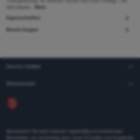
TeamgeistZeig, für welchen Verein Dein Herz schlägt – mit
dem klassis…
Mehr
Eigenschaften
Bewertungen
Service-Hotline
Wissenswert
Abonnieren Sie jetzt unseren regelmäßig erscheinenden
Newsletter, um rechtzeitig über neue Produkte und Angebote